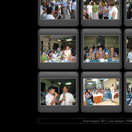
Total images:
27
| Last update:
7/19