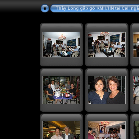
Thầy Long gặp gở KMH/HN tai Cali ngà