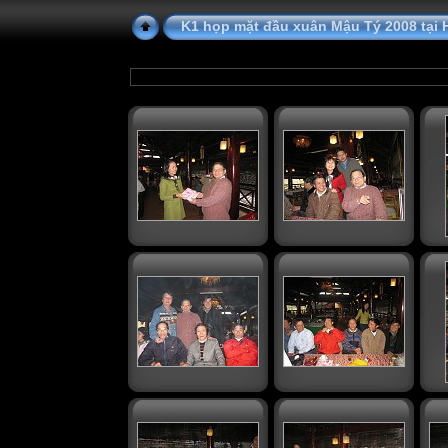
K1 họp mặt đầu xuân Mậu Tý 2008 tại 