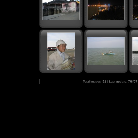
Total images:
51
| Last update:
7/6/07