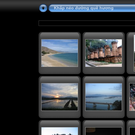
Khắp nẻo đường quê hương