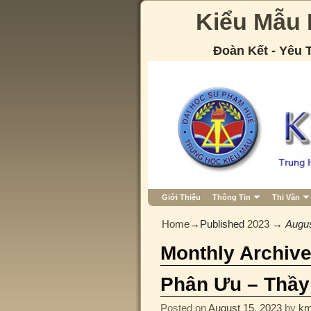
Kiểu Mẫu
Đoàn Kết - Yêu
Giới Thiệu
Thông Tin
Thi Văn
Home
→Published
2023
→
Augu
Monthly Archiv
Phân Ưu – Thầy
Posted on
August 15, 2023
by
km