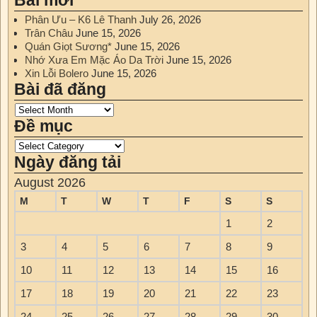
Bài mới
Phân Ưu – K6 Lê Thanh
July 26, 2026
Trân Châu
June 15, 2026
Quán Giọt Sương*
June 15, 2026
Nhớ Xưa Em Mặc Áo Da Trời
June 15, 2026
Xin Lỗi Bolero
June 15, 2026
Bài đã đăng
Đề mục
Ngày đăng tải
August 2026
M
T
W
T
F
S
S
1
2
3
4
5
6
7
8
9
10
11
12
13
14
15
16
17
18
19
20
21
22
23
24
25
26
27
28
29
30