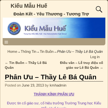
Kiểu Mẫu Huế
Đoàn Kết - Yêu Thương - Tương Trợ
Home
→
Thông Tin
→
Tin Buồn
→
Phân Ưu – Thầy Lê Bá Quân
Log in
←
Tin Buồn – Thầy Lê Bá
Điếu văn – Lễ truy điệu cố
Post navigation
Quân
giáo sư Lê Bá Quân
→
Phân Ưu – Thầy Lê Bá Quân
Posted on
June 19, 2013
by
kmhadmin
THÀNH KÍNH PHÂN ƯU
Được tin cố giáo sư, cố hiệu trưởng Trường Trung học Kiểu