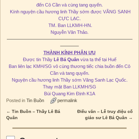
đến Cô Cần và cùng tang quyến.
Kính nguyện cầu hương linh Thầy sớm được VÃNG SANH
CỰC LẠC.
TM. Ban LLKMH-HN.
Nguyễn Văn Thảo.
———————————————————————————
————
THÀNH KÍNH PHÂN ƯU
Được tin Thầy
Lê Bá Quân
vừa tạ thế tại Huế
Ban liên lạc KMH/SG vô cùng thương tiếc chia buồn đến Cô
Cần và tang quyến.
Nguyện cầu hương linh Thầy sớm Vãng Sanh Lạc Quốc.
Thay mặt Ban LLKMH/SG
Bùi Quang Kim Định K1A
Posted in
Tin Buồn
permalink
←
Tin Buồn – Thầy Lê Bá
Điếu văn – Lễ truy điệu cố
Post navigation
Quân
giáo sư Lê Bá Quân
→