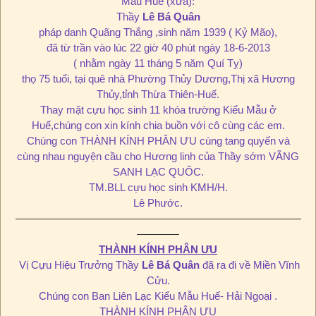
Mẫu Huế (xưa):
Thầy
Lê Bá Quân
pháp danh Quãng Thắng ,sinh năm 1939 ( Kỷ Mão),
đã từ trần vào lúc 22 giờ 40 phút ngày 18-6-2013
( nhằm ngày 11 tháng 5 năm Quí Tỵ)
thọ 75 tuổi, tại quê nhà Phường Thủy Dương,Thị xã Hương
Thủy,tỉnh Thừa Thiên-Huế.
Thay mặt cựu học sinh 11 khóa trường Kiểu Mẫu ở
Huế,chúng con xin kính chia buồn với cô cùng các em.
Chúng con THÀNH KÍNH PHÂN ƯU cùng tang quyến và
cùng nhau nguyện cầu cho Hương linh của Thầy sớm VÃNG
SANH LẠC QUỐC.
TM.BLL cựu học sinh KMH/H.
Lê Phước.
———————————————————————————
————
THÀNH KÍNH PHÂN ƯU
Vị Cựu Hiệu Trưởng Thầy
Lê Bá Quân
đã ra đi về Miền Vĩnh
Cửu.
Chúng con Ban Liên Lạc Kiểu Mẫu Huế- Hải Ngoại .
THÀNH KÍNH PHÂN ƯU