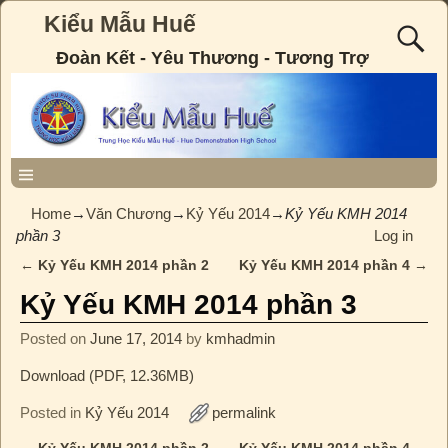
Kiểu Mẫu Huế
Đoàn Kết - Yêu Thương - Tương Trợ
Home
→
Văn Chương
→
Kỷ Yếu 2014
→
Kỷ Yếu KMH 2014
phần 3
Log in
←
Kỷ Yếu KMH 2014 phần 2
Kỷ Yếu KMH 2014 phần 4
→
Post navigation
Kỷ Yếu KMH 2014 phần 3
Posted on
June 17, 2014
by
kmhadmin
Download (PDF, 12.36MB)
Posted in
Kỷ Yếu 2014
permalink