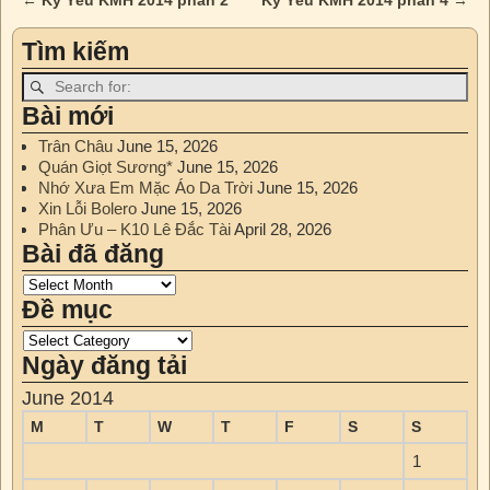
←
Kỷ Yếu KMH 2014 phần 2
Kỷ Yếu KMH 2014 phần 4
→
Post navigation
Tìm kiếm
Bài mới
Trân Châu
June 15, 2026
Quán Giọt Sương*
June 15, 2026
Nhớ Xưa Em Mặc Áo Da Trời
June 15, 2026
Xin Lỗi Bolero
June 15, 2026
Phân Ưu – K10 Lê Đắc Tài
April 28, 2026
Bài đã đăng
Đề mục
Ngày đăng tải
June 2014
M
T
W
T
F
S
S
1