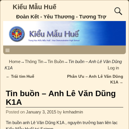
Kiểu Mẫu Huế
Đoàn Kết - Yêu Thương - Tương Trợ
Home
→
Thông Tin
→
Tin Buồn
→
Tin buồn – Anh Lê Văn Dũng
K1A
Log in
←
Trái tim Huế
Phân Ưu – Anh Lê Văn Dũng
Post navigation
K1A
→
Tin buồn – Anh Lê Văn Dũng
K1A
Posted on
January 3, 2015
by
kmhadmin
Tin buồn anh Lê Văn Dũng K1A , nguyên trưởng ban liên lạc
Kiểu Mẫu Huế/ tại Saigon .