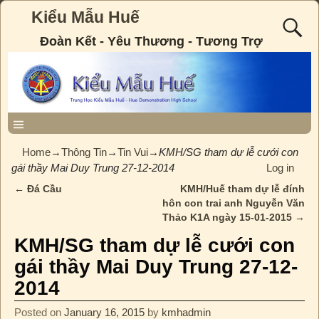
Kiểu Mẫu Huế
Đoàn Kết - Yêu Thương - Tương Trợ
Home
→
Thông Tin
→
Tin Vui
→
KMH/SG tham dự lễ cưới con
gái thầy Mai Duy Trung 27-12-2014
Log in
←
Đá Cầu
KMH/Huế tham dự lễ đính
Post navigation
hôn con trai anh Nguyễn Văn
Thảo K1A ngày 15-01-2015
→
KMH/SG tham dự lễ cưới con
gái thầy Mai Duy Trung 27-12-
2014
Posted on
January 16, 2015
by
kmhadmin