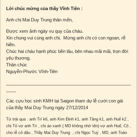
Lời chúc mừng của thầy Vĩnh Tiên :
Anh chị Mai Duy Trung thân mến,
Được xem ảnh ngày vu quy của cháu.
Xin chung vui cùng anh chị. Mừng anh chị có con ngoan, rễ
hiền.
Chúc hai cháu hạnh phúc bền lâu, bên nhau mãi mãi, trọn đời
yêu thương.
Thân chúc
Nguyễn-Phước Vĩnh-Tiên
___________________________________________________
____
Các cựu học sinh KMH tại Saigon tham dự lễ cưới con gái
của thầy Mai Duy Trung ngày 27/12/2014
Từ trái qua : anh Trí k6, anh Kim Định k1, anh Tăng k1, anh Huế k2 ,
chị Tỏ vợ anh Trí , chị áo xanh ( MD không nhớ tên) vợ anh Huế,
Cô ,
chú rễ cô dâu , Thầy Mai Duy Trung , chị Ngọc Tuý , MD, anh Toàn