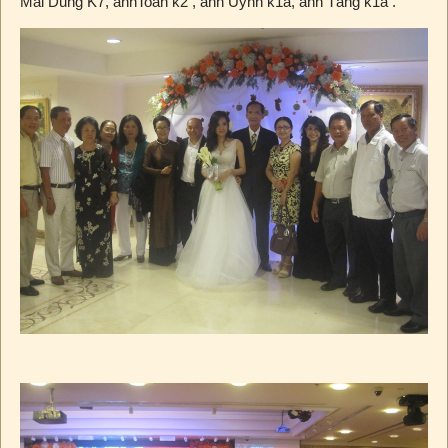
Mai Dung K7, anhToàn k2 , anh Uynh k1a, anh Tăng k1a .