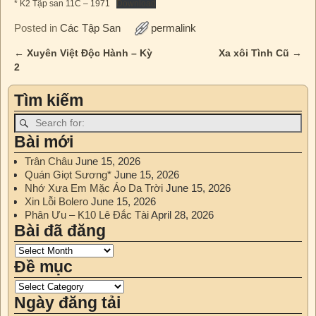
* K2 Tập san 11C – 1971
Download
Posted in
Các Tập San
permalink
←
Xuyên Việt Độc Hành – Kỳ
Xa xôi Tình Cũ
→
Post navigation
2
Tìm kiếm
Bài mới
Trân Châu
June 15, 2026
Quán Giọt Sương*
June 15, 2026
Nhớ Xưa Em Mặc Áo Da Trời
June 15, 2026
Xin Lỗi Bolero
June 15, 2026
Phân Ưu – K10 Lê Đắc Tài
April 28, 2026
Bài đã đăng
Đề mục
Ngày đăng tải