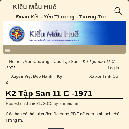
Kiểu Mẫu Huế
Đoàn Kết - Yêu Thương - Tương Trợ
Home
→
Văn Chương
→
Các Tập San
→
K2 Tập San 11 C
-1971
Log in
←
Xuyên Việt Độc Hành – Kỳ
Xa xôi Tình Cũ
→
Post navigation
2
K2 Tập San 11 C -1971
Posted on
June 21, 2015
by
kmhadmin
Các bạn có thể tải xuống file dạng PDF để xem hình ảnh chất
lượng rõ.