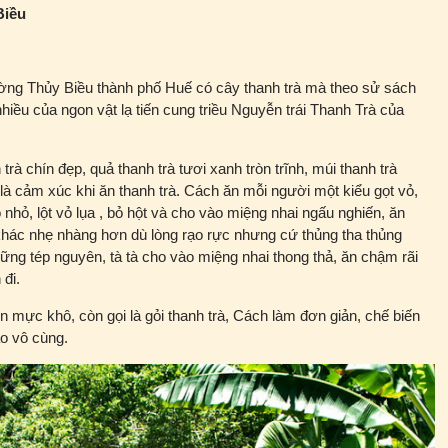
Biều
ờng Thủy Biều thành phố Huế có cây thanh trà mà theo sử sách
hiều của ngon vật lạ tiến cung triều Nguyễn trái Thanh Trà của
trà chín đẹp, quả thanh trà tươi xanh tròn trĩnh, múi thanh trà
à cảm xúc khi ăn thanh trà. Cách ăn mỗi người một kiểu gọt vỏ,
o nhỏ, lột vỏ lụa , bỏ hột và cho vào miệng nhai ngấu nghiến, ăn
hác nhẹ nhàng hơn dù lòng rạo rực nhưng cứ thủng tha thủng
những tép nguyên, tà tà cho vào miệng nhai thong thả, ăn chậm rãi
đi.
ộn mực khô, còn gọi là gỏi thanh trà, Cách làm đơn giản, chế biến
áo vô cùng.