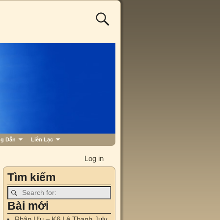
g Dẫn
Liên Lạc
Log in
Tìm kiếm
Bài mới
Phân Ưu – K6 Lê Thanh
July