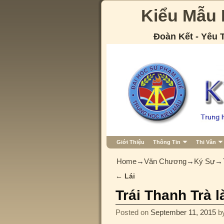
Kiểu Mẫu
Đoàn Kết - Yêu
Giới Thiệu
Thông Tin
Thi Văn
Home
→
Văn Chương
→
Ký Sự
→
←
Lái
Post navigation
Trái Thanh Trà 
Posted on
September 11, 2015
b