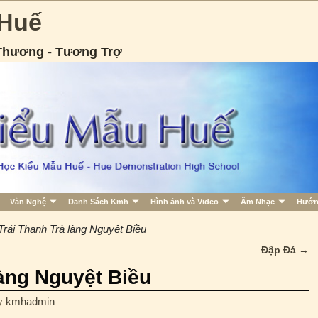
 Huế
 Thương - Tương Trợ
Văn Nghệ
Danh Sách Kmh
Hình ảnh và Video
Âm Nhạc
Hướn
Trái Thanh Trà làng Nguyệt Biều
Đập Đá
→
làng Nguyệt Biều
y
kmhadmin