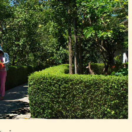
 . . ”