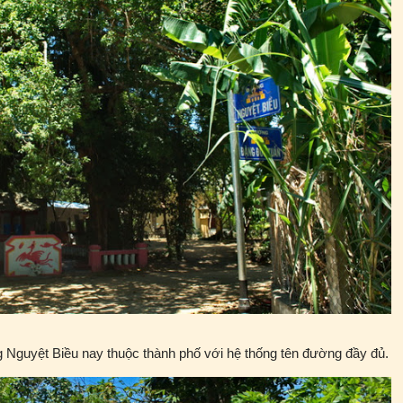
 Nguyệt Biều nay thuộc thành phố với hệ thống tên đường đầy đủ.