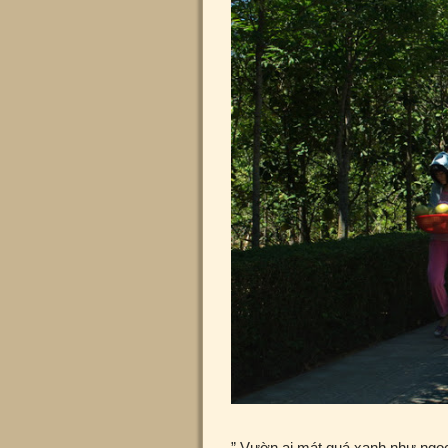
” Vườn ai mát quá xanh như ngọc .