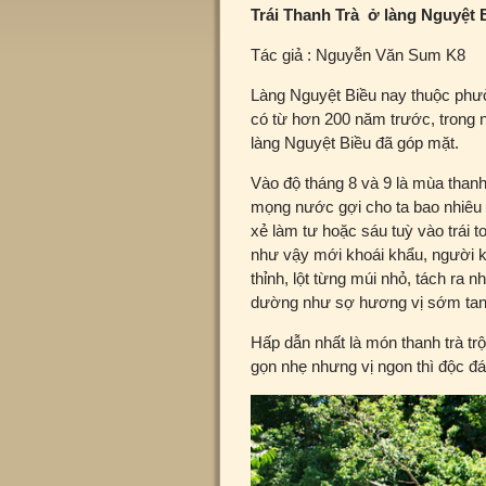
Trái Thanh Trà ở làng Nguyệt 
Tác giả : Nguyễn Văn Sum K8
Làng Nguyệt Biều nay thuộc phư
có từ hơn 200 năm trước, trong n
làng Nguyệt Biều đã góp mặt.
Vào độ tháng 8 và 9 là mùa thanh 
mọng nước gợi cho ta bao nhiêu l
xẻ làm tư hoặc sáu tuỳ vào trái t
như vậy mới khoái khẩu, người k
thỉnh, lột từng múi nhỏ, tách ra 
dường như sợ hương vị sớm tan 
Hấp dẫn nhất là món thanh trà tr
gọn nhẹ nhưng vị ngon thì độc đ