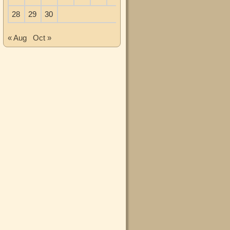
28
29
30
« Aug
Oct »