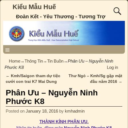
Kiểu Mẫu Huế
Đoàn Kết - Yêu Thương - Tương Trợ
Home
→
Thông Tin
→
Tin Buồn
→
Phân Ưu – Nguyễn Ninh
Phước K8
Log in
←
Kmh/Saigon tham dự tiệc
Thư Ngỏ – Kmh/Sg gặp mặt
Post navigation
cưới con trai K7 Mai Dung
đầu năm 2016
→
Phân Ưu – Nguyễn Ninh
Phước K8
Posted on
January 18, 2016
by
kmhadmin
THÀNH KÍNH PHÂN ƯU.
Nhận tin buồn, đồng môn
Nguyễn Ninh Phước K8