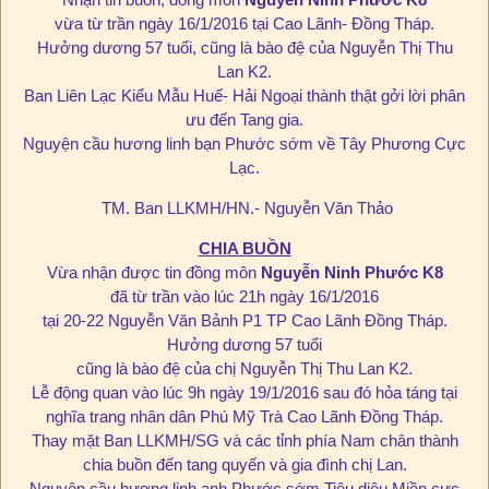
vừa từ trần ngày 16/1/2016 tại Cao Lãnh- Đồng Tháp.
Hưởng dương 57 tuổi, cũng là bào đệ của Nguyễn Thị Thu
Lan K2.
Ban Liên Lạc Kiểu Mẫu Huế- Hải Ngoại thành thật gởi lời phân
ưu đến Tang gia.
Nguyện cầu hương linh bạn Phước sớm về Tây Phương Cực
Lạc.
TM. Ban LLKMH/HN.- Nguyễn Văn Thảo
CHIA BUỒN
Vừa nhận được tin đồng môn
Nguyễn Ninh Phước K8
đã từ trần vào lúc 21h ngày 16/1/2016
tại 20-22 Nguyễn Văn Bảnh P1 TP Cao Lãnh Đồng Tháp.
Hưởng dương 57 tuổi
cũng là bào đệ của chị Nguyễn Thị Thu Lan K2.
Lễ động quan vào lúc 9h ngày 19/1/2016 sau đó hỏa táng tại
nghĩa trang nhân dân Phú Mỹ Trà Cao Lãnh Đồng Tháp.
Thay mặt Ban LLKMH/SG và các tỉnh phía Nam chân thành
chia buồn đến tang quyến và gia đình chị Lan.
Nguyện cầu hương linh anh Phước sớm Tiêu diêu Miền cực