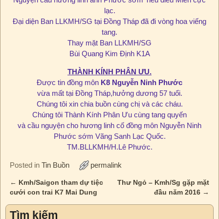
lạc.
Đại diện Ban LLKMH/SG tại Đồng Tháp đã đi vòng hoa viếng
tang.
Thay mặt Ban LLKMH/SG
Bùi Quang Kim Định K1A
THÀNH KÍNH PHÂN ƯU.
Được tin đồng môn
K8 Nguyễn Ninh Phước
vừa mất tại Đồng Tháp,hưởng dương 57 tuổi.
Chúng tôi xin chia buồn cùng chị và các cháu.
Chúng tôi Thành Kính Phân Ưu cùng tang quyến
và cầu nguyện cho hương linh cố đồng môn Nguyễn Ninh
Phước sớm Vãng Sanh Lạc Quốc.
TM.BLLKMH/H.Lê Phước.
Posted in
Tin Buồn
permalink
←
Kmh/Saigon tham dự tiệc
Thư Ngỏ – Kmh/Sg gặp mặt
Post navigation
cưới con trai K7 Mai Dung
đầu năm 2016
→
Tìm kiếm