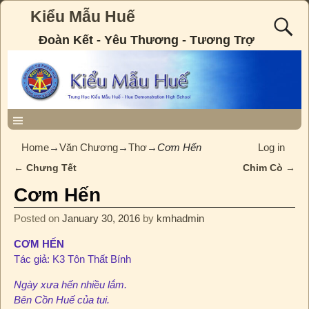
Kiểu Mẫu Huế
Đoàn Kết - Yêu Thương - Tương Trợ
Home
→
Văn Chương
→
Thơ
→
Cơm Hến
Log in
←
Chưng Tết
Chim Cò
→
Post navigation
Cơm Hến
Posted on
January 30, 2016
by
kmhadmin
CƠM HẾN
Tác giả: K3 Tôn Thất Bính
Ngày xưa hến nhiều lắm.
Bên Cồn Huế của tui.