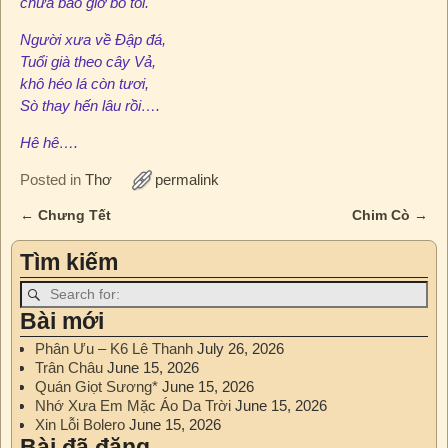
chưa bao giờ bỏ tôi.
Người xưa về Đập đá,
Tuổi già theo cây Vả,
khô héo lá còn tươi,
Sò thay hến lâu rồi….
Hê hê….
Posted in
Thơ
permalink
←
Chưng Tết
Chim Cò
→
Post navigation
Tìm kiếm
Bài mới
Phân Ưu – K6 Lê Thanh
July 26, 2026
Trân Châu
June 15, 2026
Quán Giọt Sương*
June 15, 2026
Nhớ Xưa Em Mặc Áo Da Trời
June 15, 2026
Xin Lỗi Bolero
June 15, 2026
Bài đã đăng