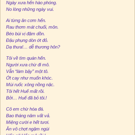
Ngày xưa hến hào phóng.
No lòng những ngày vui.
Ai từng ăn cơm hến.
Rau thơm mát chuối, môn.
Béo bùi vị đậm dồn.
Đậu phụng dòn ớt đỏ.
Dạ thưa!… dễ thương hôn?
Tôi về tìm quán hến.
Người xưa chừ đi mô.
Vẫn “làm bậy” một tô.
Ớt cay như muốn khóc.
Mùi ruốc xông nồng nặc.
Tôi hết Huế mất rồi.
Bởi… Huế đã bỏ tôi.!
Cô em chừ hóa đá.
Bao tháng năm vất vả.
Miệng cười e hết tươi.
Ăn vô chợt ngậm ngùi