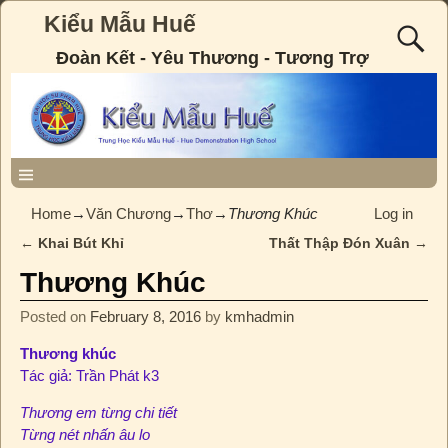
Kiểu Mẫu Huế
Đoàn Kết - Yêu Thương - Tương Trợ
Home
→
Văn Chương
→
Thơ
→
Thương Khúc
Log in
←
Khai Bút Khỉ
Thất Thập Đón Xuân
→
Post navigation
Thương Khúc
Posted on
February 8, 2016
by
kmhadmin
Thương khúc
Tác giả: Trần Phát k3
Thương em từng chi tiết
Từng nét nhấn âu lo