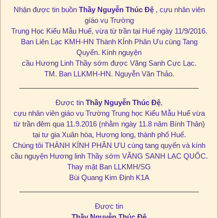
Nhận được tin buồn
Thầy Nguyễn Thúc Đệ
, cựu nhân viên
gíáo vụ Trường
Trung Học Kiểu Mẫu Huế, vừa từ trần tại Huế ngày 11/9/2016.
Ban Liên Lạc KMH-HN Thành KÍnh Phân Ưu cùng Tang
Quyến. Kính nguyện
cầu Hương Linh Thầy sớm được Vãng Sanh Cực Lạc.
TM. Ban LLKMH-HN. Nguyễn Văn Thảo.
______________________________________________
Được tin
Thầy Nguyễn Thúc Đệ
,
cựu nhân viên giáo vụ Trường Trung học Kiểu Mẫu Huế vừa
từ trần đêm qua 11.9.2016 (nhằm ngày 11.8 năm Bính Thân)
tại tư gia Xuân hòa, Hương long, thành phố Huế.
Chúng tôi THÀNH KÍNH PHÂN ƯU cùng tang quyến và kính
cầu nguyện Hương linh Thầy sớm VÃNG SANH LẠC QUỐC.
Thay mặt Ban LLKMH/SG
Bùi Quang Kim Định K1A
______________________________________________
Được tin
Thầy Nguyễn Thúc Đệ