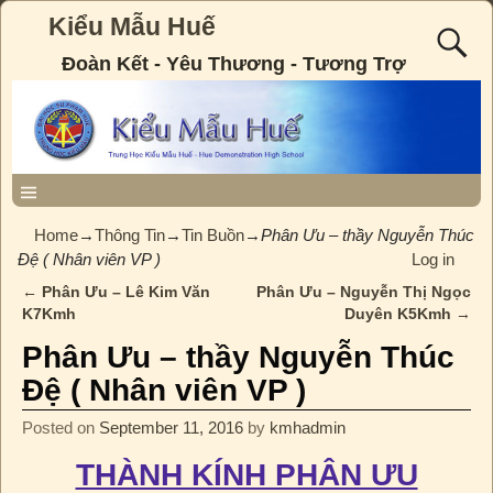
Kiểu Mẫu Huế
Đoàn Kết - Yêu Thương - Tương Trợ
Home
→
Thông Tin
→
Tin Buồn
→
Phân Ưu – thầy Nguyễn Thúc
Đệ ( Nhân viên VP )
Log in
←
Phân Ưu – Lê Kim Văn
Phân Ưu – Nguyễn Thị Ngọc
Post navigation
K7Kmh
Duyên K5Kmh
→
Phân Ưu – thầy Nguyễn Thúc
Đệ ( Nhân viên VP )
Posted on
September 11, 2016
by
kmhadmin
THÀNH KÍNH PHÂN ƯU