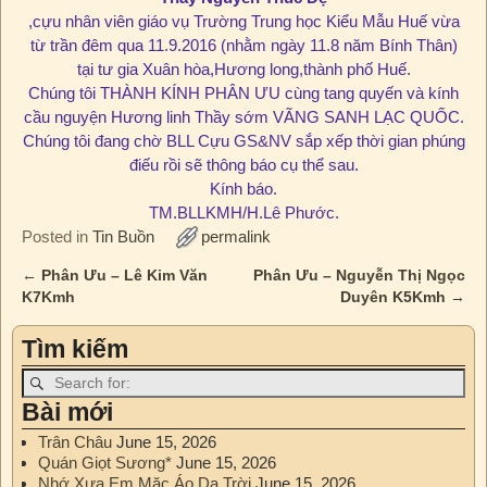
,cựu nhân viên giáo vụ Trường Trung học Kiểu Mẫu Huế vừa
từ trần đêm qua 11.9.2016 (nhằm ngày 11.8 năm Bính Thân)
tại tư gia Xuân hòa,Hương long,thành phố Huế.
Chúng tôi THÀNH KÍNH PHÂN ƯU cùng tang quyến và kính
cầu nguyện Hương linh Thầy sớm VÃNG SANH LẠC QUỐC.
Chúng tôi đang chờ BLL Cựu GS&NV sắp xếp thời gian phúng
điếu rồi sẽ thông báo cụ thể sau.
Kính báo.
TM.BLLKMH/H.Lê Phước.
Posted in
Tin Buồn
permalink
←
Phân Ưu – Lê Kim Văn
Phân Ưu – Nguyễn Thị Ngọc
Post navigation
K7Kmh
Duyên K5Kmh
→
Tìm kiếm
Bài mới
Trân Châu
June 15, 2026
Quán Giọt Sương*
June 15, 2026
Nhớ Xưa Em Mặc Áo Da Trời
June 15, 2026