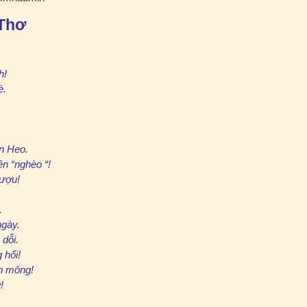
 Thơ
h!
è.
ện Heo.
n “nghèo “!
rượu!
.
ngày.
dỗi.
 hổi!
h mông!
!
.