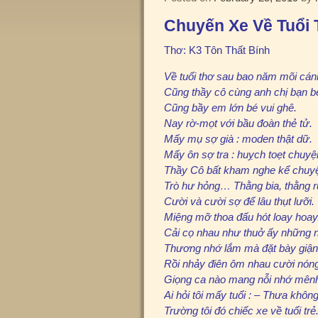
Chuyến Xe Về Tuổi
Thơ: K3 Tôn Thất Bính
Về tuổi thơ sau bao năm mõi cán
Cũng thầy cô cùng anh chị bạn b
Cũng bầy em lớn bé vui ghê.
Nay rờ-mọt với bầu đoàn thẻ tử.
Mấy mụ sợ già : moden thật dữ.
Mấy ôn sợ tra : huỵch toẹt chuy
Thầy Cô bất kham nghe kể chuyệ
Trò hư hỏng… Thằng bia, thằng 
Cười và cười sợ để lâu thụt lưỡi.
Miệng mỡ thoa đấu hót loay hoay
Cải cọ nhau như thuở ấy những 
Thương nhớ lắm mà đặt bày giận 
Rồi nhảy điên ôm nhau cười nóng
Giọng ca nào mang nỗi nhớ mên
Ai hỏi tôi mấy tuổi : – Thưa không
Trường tôi đó chiếc xe về tuổi trẻ