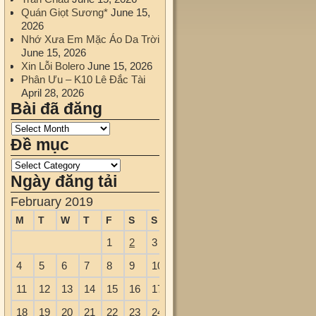
Quán Giọt Sương*
June 15,
2026
Nhớ Xưa Em Mặc Áo Da Trời
June 15, 2026
Xin Lỗi Bolero
June 15, 2026
Phân Ưu – K10 Lê Đắc Tài
April 28, 2026
Bài đã đăng
Đề mục
Ngày đăng tải
February 2019
M
T
W
T
F
S
S
1
2
3
4
5
6
7
8
9
10
11
12
13
14
15
16
17
18
19
20
21
22
23
24