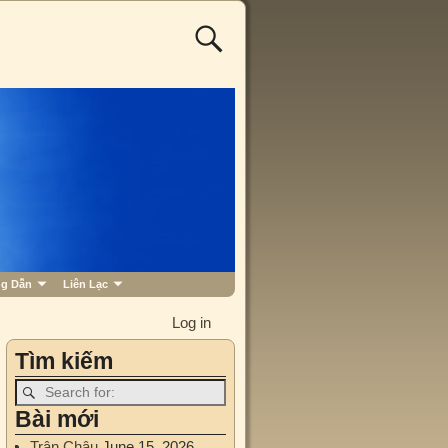
g Dẫn
Liên Lạc
Log in
Tìm kiếm
Bài mới
Trân Châu
June 15, 2026