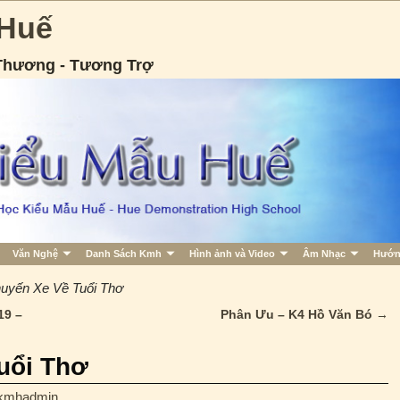
 Huế
 Thương - Tương Trợ
Văn Nghệ
Danh Sách Kmh
Hình ảnh và Video
Âm Nhạc
Hướn
uyến Xe Về Tuổi Thơ
19 –
Phân Ưu – K4 Hồ Văn Bó
→
uổi Thơ
kmhadmin