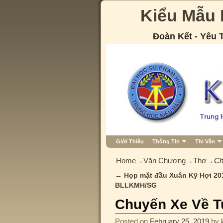
Kiểu Mẫu
Đoàn Kết - Yêu
Giới Thiệu
Thông Tin
Thi Văn
Home
→
Văn Chương
→
Thơ
→
Ch
←
Họp mặt đầu Xuân Kỹ Hợi 20
Post navigation
BLLKMH/SG
Chuyến Xe Về T
Posted on
February 25, 2019
by