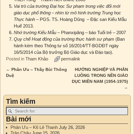
Vai trò của trường Đại học Sư phạm trong việc đổi mới
giáo dục phổ thông – nhìn từ mô hình trường Trung học
Thực hành
– PGS. TS. Hoàng Dũng – Đặc san Kiểu Mẫu
Huế 2013.
Nhớ trường Kiểu Mẫu
– Phanxipăng – báo Tuổi trẻ – 2007
Quy chế Hoạt động của trường thực hành sư phạm
(Ban
hành kèm theo Thông tư số 16/2014/TT-BGDĐT ngày
16/5/2014 của Bộ trưởng Bộ Giáo dục và Đào tạo).
Posted in
Tham Khảo
permalink
←
Phân Ưu – Thầy Bùi Thông
HƯỚNG NGHIỆP VÀ PHÂN
Post navigation
Duệ
LUỒNG TRONG NỀN GIÁO
DỤC MIỀN NAM (1954-1975)
→
Tìm kiếm
Bài mới
Phân Ưu – K6 Lê Thanh
July 26, 2026
Trân Châu
June 15, 2026