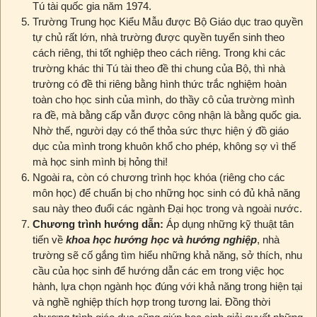
Tú tài quốc gia năm 1974.
Trường Trung học Kiểu Mẫu được Bộ Giáo dục trao quyền
tự chủ rất lớn, nhà trường được quyền tuyển sinh theo
cách riêng, thi tốt nghiệp theo cách riêng. Trong khi các
trường khác thi Tú tài theo đề thi chung của Bộ, thì nhà
trường có đề thi riêng bằng hình thức trắc nghiệm hoàn
toàn cho học sinh của mình, do thầy cô của trường mình
ra đề, mà bằng cấp vẫn được công nhận là bằng quốc gia.
Nhờ thế, người dạy có thể thỏa sức thực hiện ý đồ giáo
dục của mình trong khuôn khổ cho phép, không sợ vì thế
mà học sinh mình bị hỏng thi!
Ngoài ra, còn có chương trình học khóa (riêng cho các
môn học) để chuẩn bị cho những học sinh có đủ khả năng
sau này theo đuổi các ngành Đại học trong và ngoài nước.
Chương trình hướng dẫn:
Áp dụng những kỹ thuật tân
tiến về
khoa học hướng học và hướng nghiệp
, nhà
trường sẽ cố gắng tìm hiểu những khả năng, sở thích, nhu
cầu của học sinh để hướng dẫn các em trong việc học
hành, lựa chọn ngành học đúng với khả năng trong hiện tại
và nghề nghiệp thích hợp trong tương lai. Đồng thời