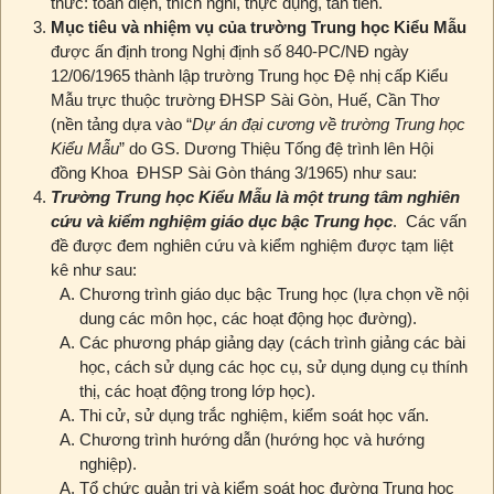
thức: toàn diện, thích nghi, thực dụng, tân tiến.
Mục tiêu và nhiệm vụ của trường Trung học Kiểu Mẫu
được ấn định trong Nghị định số 840-PC/NĐ ngày
12/06/1965 thành lập trường Trung học Đệ nhị cấp Kiểu
Mẫu trực thuộc trường ĐHSP Sài Gòn, Huế, Cần Thơ
(nền tảng dựa vào “
Dự án đại cương về trường Trung học
Kiểu Mẫu
” do GS. Dương Thiệu Tống đệ trình lên Hội
đồng Khoa ĐHSP Sài Gòn tháng 3/1965) như sau:
Trường Trung học Kiểu Mẫu là một trung tâm nghiên
cứu và kiểm nghiệm giáo dục bậc Trung học
. Các vấn
đề được đem nghiên cứu và kiểm nghiệm được tạm liệt
kê như sau:
Chương trình giáo dục bậc Trung học (lựa chọn về nội
dung các môn học, các hoạt động học đường).
Các phương pháp giảng dạy (cách trình giảng các bài
học, cách sử dụng các học cụ, sử dụng dụng cụ thính
thị, các hoạt động trong lớp học).
Thi cử, sử dụng trắc nghiệm, kiểm soát học vấn.
Chương trình hướng dẫn (hướng học và hướng
nghiệp).
Tổ chức quản trị và kiểm soát học đường Trung học