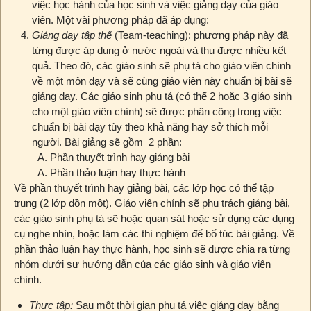
việc học hành của học sinh và việc giảng dạy của giáo
viên. Một vài phương pháp đã áp dụng:
Giảng dạy tập thể
(Team-teaching): phương pháp này đã
từng được áp dung ở nước ngoài và thu được nhiều kết
quả. Theo đó, các giáo sinh sẽ phụ tá cho giáo viên chính
về một môn dạy và sẽ cùng giáo viên này chuẩn bị bài sẽ
giảng dạy. Các giáo sinh phụ tá (có thể 2 hoặc 3 giáo sinh
cho một giáo viên chính) sẽ được phân công trong việc
chuẩn bị bài dạy tùy theo khả năng hay sở thích mỗi
người. Bài giảng sẽ gồm 2 phần:
Phần thuyết trình hay giảng bài
Phần thảo luận hay thực hành
Về phần thuyết trình hay giảng bài, các lớp học có thể tập
trung (2 lớp dồn một). Giáo viên chính sẽ phụ trách giảng bài,
các giáo sinh phụ tá sẽ hoặc quan sát hoặc sử dụng các dụng
cụ nghe nhìn, hoặc làm các thí nghiệm để bổ túc bài giảng. Về
phần thảo luận hay thực hành, học sinh sẽ được chia ra từng
nhóm dưới sự hướng dẫn của các giáo sinh và giáo viên
chính.
Thực tập:
Sau một thời gian phụ tá việc giảng dạy bằng