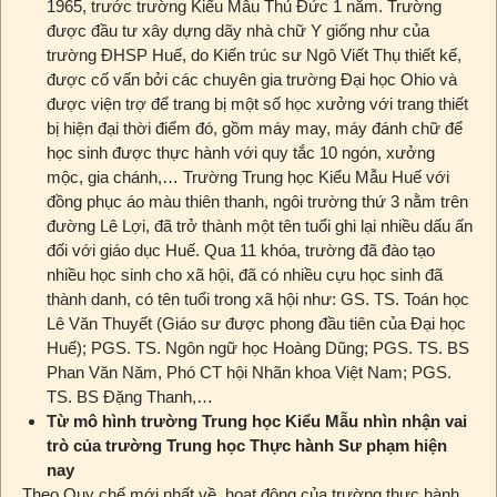
1965, trước trường Kiểu Mẫu Thủ Đức 1 năm. Trường
được đầu tư xây dựng dãy nhà chữ Y giống như của
trường ĐHSP Huế, do Kiến trúc sư Ngô Viết Thụ thiết kế,
được cố vấn bởi các chuyên gia trường Đại học Ohio và
được viện trợ để trang bị một số học xưởng với trang thiết
bị hiện đại thời điểm đó, gồm máy may, máy đánh chữ để
học sinh được thực hành với quy tắc 10 ngón, xưởng
mộc, gia chánh,… Trường Trung học Kiểu Mẫu Huế với
đồng phục áo màu thiên thanh, ngôi trường thứ 3 nằm trên
đường Lê Lợi, đã trở thành một tên tuổi ghi lại nhiều dấu ấn
đối với giáo dục Huế. Qua 11 khóa, trường đã đào tạo
nhiều học sinh cho xã hội, đã có nhiều cựu học sinh đã
thành danh, có tên tuổi trong xã hội như: GS. TS. Toán học
Lê Văn Thuyết (Giáo sư được phong đầu tiên của Đại học
Huế); PGS. TS. Ngôn ngữ học Hoàng Dũng; PGS. TS. BS
Phan Văn Năm, Phó CT hội Nhãn khoa Việt Nam; PGS.
TS. BS Đặng Thanh,…
Từ mô hình trường Trung học Kiểu Mẫu nhìn nhận vai
trò của trường Trung học Thực hành Sư phạm hiện
nay
Theo Quy chế mới nhất về hoạt động của trường thực hành