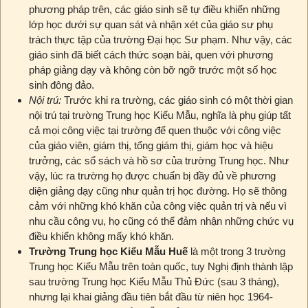
phương pháp trên, các giáo sinh sẽ tự điều khiển những
lớp học dưới sự quan sát và nhận xét của giáo sư phụ
trách thực tập của trường Đại học Sư phạm. Như vậy, các
giáo sinh đã biết cách thức soạn bài, quen với phương
pháp giảng dạy và không còn bỡ ngỡ trước một số học
sinh đông đảo.
Nội trú:
Trước khi ra trường, các giáo sinh có một thời gian
nội trú tại trường Trung học Kiểu Mẫu, nghĩa là phụ giúp tất
cả mọi công việc tại trường để quen thuộc với công việc
của giáo viên, giám thị, tổng giám thị, giám học và hiệu
trưởng, các sổ sách và hồ sơ của trường Trung học. Như
vậy, lúc ra trường họ được chuẩn bị đầy đủ về phương
diện giảng dạy cũng như quản trị học đường. Họ sẽ thông
cảm với những khó khăn của công việc quản trị và nếu vì
nhu cầu công vụ, họ cũng có thể đảm nhận những chức vụ
điều khiển không mấy khó khăn.
Trường Trung học Kiểu Mẫu Huế
là một trong 3 trường
Trung học Kiểu Mẫu trên toàn quốc, tuy Nghị định thành lập
sau trường Trung học Kiểu Mẫu Thủ Đức (sau 3 tháng),
nhưng lại khai giảng đầu tiên bắt đầu từ niên học 1964-