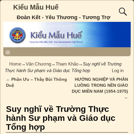
Kiểu Mẫu Huế
Đoàn Kết - Yêu Thương - Tương Trợ
Home
→
Văn Chương
→
Tham Khảo
→
Suy nghĩ về Trường
Thực hành Sư phạm và Giáo dục Tổng hợp
Log in
←
Phân Ưu – Thầy Bùi Thông
HƯỚNG NGHIỆP VÀ PHÂN
Post navigation
Duệ
LUỒNG TRONG NỀN GIÁO
DỤC MIỀN NAM (1954-1975)
→
Suy nghĩ về Trường Thực
hành Sư phạm và Giáo dục
Tổng hợp