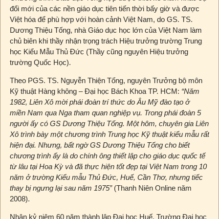
đổi mới của các nền giáo dục tiên tiến thời bấy giờ và được
Việt hóa để phù hợp với hoàn cảnh Việt Nam, do GS. TS.
Dương Thiệu Tống, nhà Giáo dục học lớn của Việt Nam làm
chủ biên khi thầy nhận trọng trách Hiệu trưởng trường Trung
học Kiểu Mẫu Thủ Đức (Thầy cũng nguyên Hiệu trưởng
trường Quốc Học).
Theo PGS. TS. Nguyễn Thiện Tống, nguyên Trưởng bộ môn
Kỹ thuật Hàng không – Đại học Bách Khoa TP. HCM:
“Năm
1982, Liên Xô mời phái đoàn trí thức do Âu Mỹ đào tạo ở
miền Nam qua Nga tham quan nghiệp vụ. Trong phái đoàn 5
người ấy có GS Dương Thiệu Tống. Một hôm, chuyên gia Liên
Xô trình bày một chương trình Trung học Kỹ thuật kiểu mẫu rất
hiện đại. Nhưng, bất ngờ GS Dương Thiệu Tống cho biết
chương trình ấy là do chính ông thiết lập cho giáo dục quốc tế
từ lâu tại Hoa Kỳ và đã thực hiện tốt đẹp tại Việt Nam trong 10
năm ở trường Kiểu mẫu Thủ Đức, Huế, Cần Thơ, nhưng tiếc
thay bị ngưng lại sau năm 1975”
(Thanh Niên Online năm
2008).
Nhân kỷ niệm 60 năm thành lập Đại học Huế, Trường Đại học