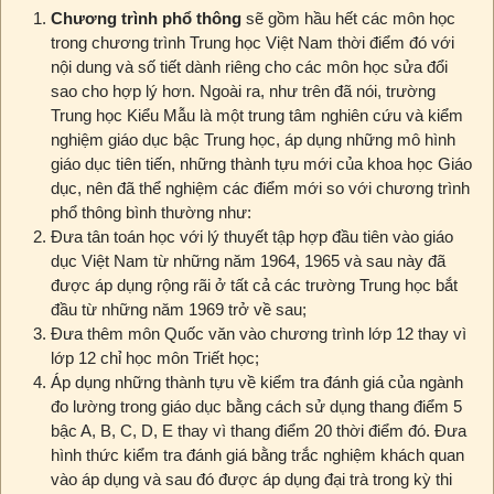
Chương trình phổ thông
sẽ gồm hầu hết các môn học
trong chương trình Trung học Việt Nam thời điểm đó với
nội dung và số tiết dành riêng cho các môn học sửa đổi
sao cho hợp lý hơn. Ngoài ra, như trên đã nói, trường
Trung học Kiểu Mẫu là một trung tâm nghiên cứu và kiểm
nghiệm giáo dục bậc Trung học, áp dụng những mô hình
giáo dục tiên tiến, những thành tựu mới của khoa học Giáo
dục, nên đã thể nghiệm các điểm mới so với chương trình
phổ thông bình thường như:
Đưa tân toán học với lý thuyết tập hợp đầu tiên vào giáo
dục Việt Nam từ những năm 1964, 1965 và sau này đã
được áp dụng rộng rãi ở tất cả các trường Trung học bắt
đầu từ những năm 1969 trở về sau;
Đưa thêm môn Quốc văn vào chương trình lớp 12 thay vì
lớp 12 chỉ học môn Triết học;
Áp dụng những thành tựu về kiểm tra đánh giá của ngành
đo lường trong giáo dục bằng cách sử dụng thang điểm 5
bậc A, B, C, D, E thay vì thang điểm 20 thời điểm đó. Đưa
hình thức kiểm tra đánh giá bằng trắc nghiệm khách quan
vào áp dụng và sau đó được áp dụng đại trà trong kỳ thi