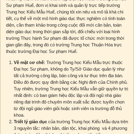
Sư phạm Huế, đơn vị khai sinh và quản lý trực tiếp trường
Trung học Kiểu Mẫu Huế, chúng tôi xin nêu và mô tả khá chi
tiết, cụ thể về một mô hình giáo dục thực nghiệm có tính toàn
diện, cần tham khảo trong công cuộc đổi mới căn bản, toàn
diện giáo dục trong thời gian sắp tới, đối chiếu với loại hình
trường Thực hành Sư phạm đã được tổ chức mới trong thời
gian gần đây, trong đó có trường Trung học Thuận Hóa trực
thuộc trường Đại học Sư phạm Huế.
Về mặt cơ chế:
Trường Trung học Kiểu Mẫu trực thuộc
Đại học Sư phạm, không do Ty/Sở Giáo dục quản lý như
tất cả trường công lập, bán công và tư thục trên địa bàn.
Điều đó được quy định bằng các Nghị định của Chính phủ.
Tuy nhiên, trường Trung học Kiểu Mẫu vẫn giữ quyền tự trị
nhất định: có ban giám hiệu độc lập và đội ngũ nhà giáo
riêng đạt trình độ chuyên môn xuất sắc được tuyển chọn
từ đội ngũ giáo viên giỏi hoặc sinh viên ra trường đỗ thủ
khoa.
Triết lý giáo dục
của trường Trung học Kiểu Mẫu dựa trên
3 nguyên tắc: nhân bản, dân tộc, khai phóng và 4 phương