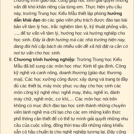
chương trình giáo dục cũng giúp học sinh giải quyết những
vấn đề khó khăn riêng của từng em. Thực hiện yêu cầu
này, trường Trung học Kiểu Mẫu thiết lập phòng
hướng
dẫn khải đạo
do các giáo viên phụ trách được đào tạo bài
bản về tâm lý học, trắc nghiệm tâm lý, kỹ thuật phỏng vấn,
…, để tư vấn về tâm lý, hướng học và hướng nghiệp cho
học sinh.
Đây là định hướng mà các nhà trường hiện nay,
đang đòi hỏi cấp bách do nhiều vấn đề xã hội đặt ra cần có
nơi tư vấn cho học sinh.
Chương trình hướng nghiệp
: Trường Trung học Kiểu
Mẫu đã bổ sung các môn học như: Kinh tế gia đình, Công
kỹ nghệ và canh nông, doanh thương (giáo dục thương
mại). Các học xưởng cũng được xây dựng và trang bị đầy
đủ các thiết bị, máy móc phục vụ dạy cho học sinh các
môn công kỹ nghệ như: nghề may, thêu, nghề in, đánh
máy chữ, nghề mộc, cơ khí,… Các môn học nói trên
không có mục đích đào tạo học sinh thành những chuyên
viên lành nghề mà chỉ tạo cho các em những kiến thức
phổ thông cần thiết để có thể tự mình giải quyết những nhu
cầu của cuộc sống, đồng thời trau dồi những năng khiếu
sẵn có hầu chuẩn bị cho nghề nghiệp tương lai.
Đây cũng