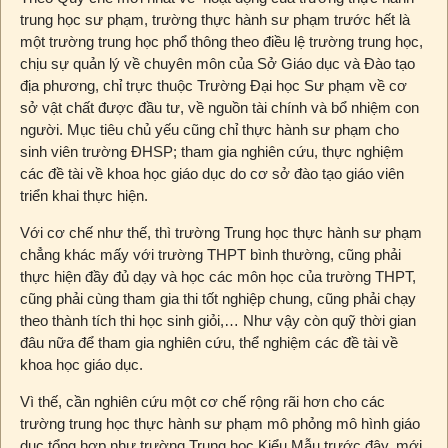
trung học sư phạm, trường thực hành sư phạm trước hết là
một trường trung học phổ thông theo điều lệ trường trung học,
chịu sự quản lý về chuyên môn của Sở Giáo dục và Đào tạo
địa phương, chỉ trực thuộc Trường Đại học Sư phạm về cơ
sở vật chất được đầu tư, về nguồn tài chính và bổ nhiệm con
người. Mục tiêu chủ yếu cũng chỉ thực hành sư phạm cho
sinh viên trường ĐHSP; tham gia nghiên cứu, thực nghiệm
các đề tài về khoa học giáo dục do cơ sở đào tạo giáo viên
triển khai thực hiện.
Với cơ chế như thế, thì trường Trung học thực hành sư phạm
chẳng khác mấy với trường THPT bình thường, cũng phải
thực hiện đầy đủ dạy và học các môn học của trường THPT,
cũng phải cùng tham gia thi tốt nghiệp chung, cũng phải chạy
theo thành tích thi học sinh giỏi,… Như vậy còn quỹ thời gian
đâu nữa để tham gia nghiên cứu, thể nghiệm các đề tài về
khoa học giáo dục.
Vì thế, cần nghiên cứu một cơ chế rộng rãi hơn cho các
trường trung học thực hành sư phạm mô phỏng mô hình giáo
dục tổng hợp như trường Trung học Kiểu Mẫu trước đây, mới