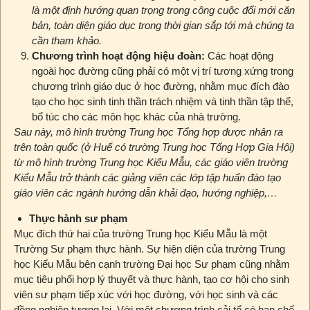
là một định hướng quan trọng trong công cuộc đổi mới căn
bản, toàn diện giáo dục trong thời gian sắp tới mà chúng ta
cần tham khảo.
Chương trình hoạt động hiệu đoàn:
Các hoạt động
ngoài học đường cũng phải có một vị trí tương xứng trong
chương trình giáo dục ở học đường, nhằm mục đích đào
tạo cho học sinh tinh thần trách nhiệm và tinh thần tập thể,
bổ túc cho các môn học khác của nhà trường.
Sau này, mô hình trường Trung học Tổng hợp được nhân ra
trên toàn quốc (ở Huế có trường Trung học Tổng Hợp Gia Hội)
từ mô hình trường Trung học Kiểu Mẫu, các giáo viên trường
Kiểu Mẫu trở thành các giảng viên các lớp tập huấn đào tạo
giáo viên các ngành hướng dẫn khải đạo, hướng nghiệp,…
Thực hành sư phạm
Mục đích thứ hai của trường Trung học Kiểu Mẫu là một
Trường Sư phạm thực hành. Sự hiện diện của trường Trung
học Kiểu Mẫu bên cạnh trường Đại học Sư phạm cũng nhằm
mục tiêu phối hợp lý thuyết và thực hành, tạo cơ hội cho sinh
viên sư phạm tiếp xúc với học đường, với học sinh và các
đồng nghiệp tương lai. Với một chương trình cải tổ có hạn chế