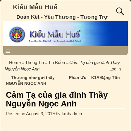
Kiểu Mẫu Huế
Đoàn Kết - Yêu Thương - Tương Trợ
Home
→
Thông Tin
→
Tin Buồn
→
Cảm Tạ của gia đình Thầy
Nguyễn Ngọc Anh
Log in
←
Thương nhớ gởi thầy
Phân Ưu – K1A Đặng Tôn
→
Post navigation
NGUYỄN NGỌC ANH
Cảm Tạ của gia đình Thầy
Nguyễn Ngọc Anh
Posted on
August 3, 2019
by
kmhadmin