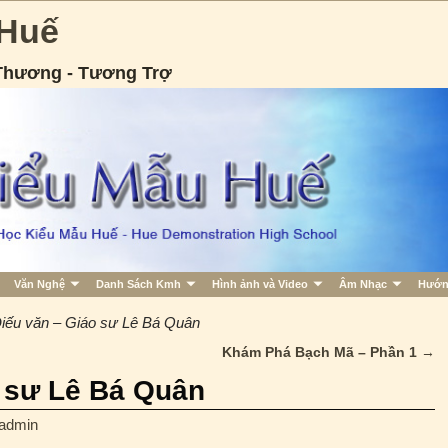
 Huế
 Thương - Tương Trợ
Văn Nghệ
Danh Sách Kmh
Hình ảnh và Video
Âm Nhạc
Hướn
iếu văn – Giáo sư Lê Bá Quân
Khám Phá Bạch Mã – Phần 1
→
o sư Lê Bá Quân
admin