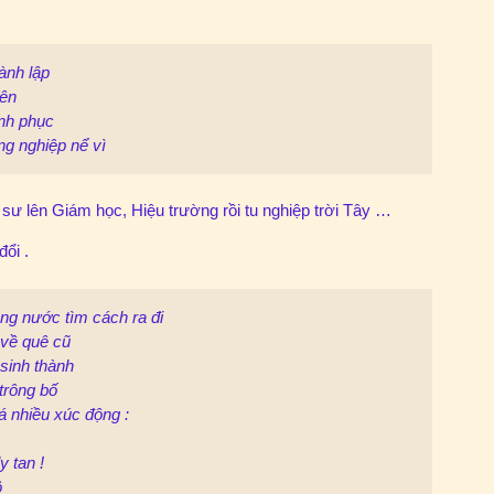
ành lập
iên
ính phục
g nghiệp nể vì
 sư lên Giám học, Hiệu trường rồi tu nghiệp trời Tây …
đổi .
ng nước tìm cách ra đi
 về quê cũ
sinh thành
trông bố
á nhiều xúc động :
y tan !
ộ