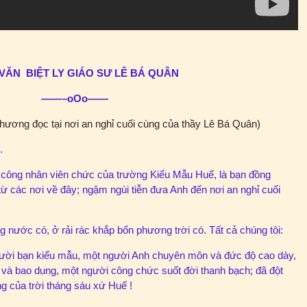
 VĂN BIỆT LY GIÁO SƯ LÊ BÁ QUÂN
——–oOo——
ương đọc tại nơi an nghỉ cuối cùng của thầy Lê Bá Quân)
.
 công nhân viên chức của trường Kiểu Mẫu Huế, là bạn đồng
 từ các nơi về đây; ngậm ngùi tiễn đưa Anh đến nơi an nghỉ cuối
g nước có, ở rải rác khắp bốn phương trời có. Tất cả chúng tôi:
gười bạn kiểu mẫu, một người Anh chuyên môn và đức độ cao dày,
và bao dung, một người công chức suốt đời thanh bạch; đã đột
ồng của trời tháng sáu xứ Huế !