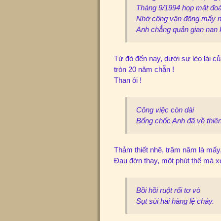
Tháng 9/1994 họp mặt đoà
Nhờ công vận động mấy n
Anh chẳng quản gian nan 
Từ đó đến nay, dưới sự lèo lái 
tròn 20 năm chẵn !
Than ôi !
Công việc còn dài
Bổng chốc Anh đã về thiên
Thảm thiết nhẽ, trăm năm là mấy,
Đau đớn thay, một phút thế mà xo
Bồi hồi ruột rối tơ vò
Sụt sùi hai hàng lệ chảy.