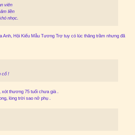
n viên
ăm liền
khó nhọc.
của Anh, Hội Kiểu Mẫu Tương Trợ tuy có lúc thăng trầm nhưng đã
 cổ !
 xót thương 75 tuổi chưa già .
ng, lòng trời sao nở phụ .