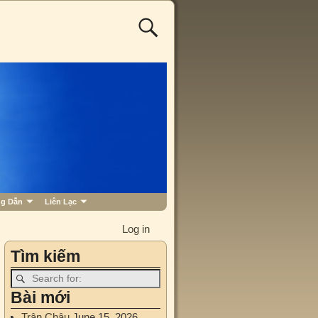
g Dẫn
Liên Lạc
Log in
Tìm kiếm
Bài mới
Trân Châu
June 15, 2026