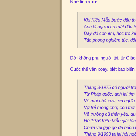
Nhớ linh xưa:
Khi Kiểu Mẫu bước đầu th
Anh là người có mặt đầu t
Dạy dỗ con em, học trò k
Tác phong nghiêm túc, đồn
Đời không phụ người tài, từ Giáo
Cuộc thế vần xoay, biết bao biến 
Tháng 3/1975 có người tro
Từ Pháp quốc, anh lại tìm
Về mái nhà xưa, ơn nghĩa 
Vợ trẻ mong chờ, con thơ 
Về trường cũ thân yêu, qu
Hè 1976 Kiểu Mẫu giải tán
Chưa vui gặp gỡ đã buồn l
Tháng 9/1993 ta lại hội ng