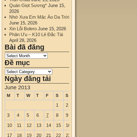
Quán Giọt Sương*
June 15,
2026
Nhớ Xưa Em Mặc Áo Da Trời
June 15, 2026
Xin Lỗi Bolero
June 15, 2026
Phân Ưu – K10 Lê Đắc Tài
April 28, 2026
Bài đã đăng
Đề mục
Ngày đăng tải
June 2013
M
T
W
T
F
S
S
1
2
3
4
5
6
7
8
9
10
11
12
13
14
15
16
17
18
19
20
21
22
23