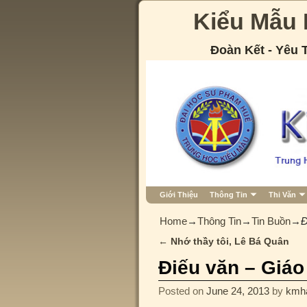
Kiểu Mẫu
Đoàn Kết - Yêu
Giới Thiệu
Thông Tin
Thi Văn
Home
→
Thông Tin
→
Tin Buồn
→
Đ
←
Nhớ thầy tôi, Lê Bá Quân
Post navigation
Điếu văn – Giá
Posted on
June 24, 2013
by
kmh