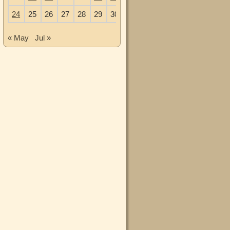
24
25
26
27
28
29
30
« May
Jul »