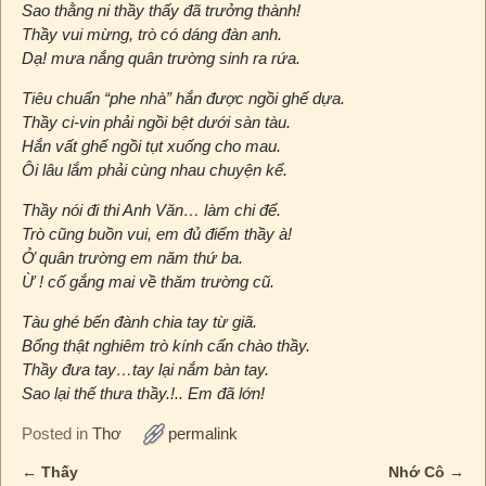
Sao thằng ni thầy thấy đã trưởng thành!
Thầy vui mừng, trò có dáng đàn anh.
Dạ! mưa nắng quân trường sinh ra rứa.
Tiêu chuẩn “phe nhà” hắn được ngồi ghế dựa.
Thầy ci-vin phải ngồi bệt dưới sàn tàu.
Hắn vất ghế ngồi tụt xuống cho mau.
Ôi lâu lắm phải cùng nhau chuyện kể.
Thầy nói đi thi Anh Văn… làm chi để.
Trò cũng buồn vui, em đủ điểm thầy à!
Ở quân trường em năm thứ ba.
Ừ ! cố gắng mai về thăm trường cũ.
Tàu ghé bến đành chia tay từ giã.
Bổng thật nghiêm trò kính cẩn chào thầy.
Thầy đưa tay…tay lại nắm bàn tay.
Sao lại thế thưa thầy.!.. Em đã lớn!
Posted in
Thơ
permalink
←
Thấy
Nhớ Cô
→