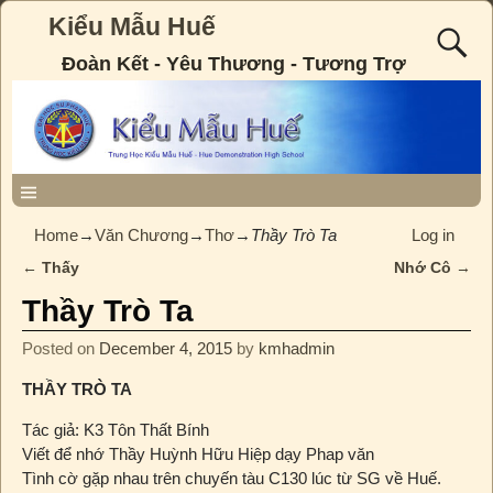
Kiểu Mẫu Huế
Đoàn Kết - Yêu Thương - Tương Trợ
Home
→
Văn Chương
→
Thơ
→
Thầy Trò Ta
Log in
←
Thấy
Nhớ Cô
→
Post navigation
Thầy Trò Ta
Posted on
December 4, 2015
by
kmhadmin
THẦY TRÒ TA
Tác giả: K3 Tôn Thất Bính
Viết để nhớ Thầy Huỳnh Hữu Hiệp dạy Phap văn
Tình cờ gặp nhau trên chuyến tàu C130 lúc từ SG về Huế.