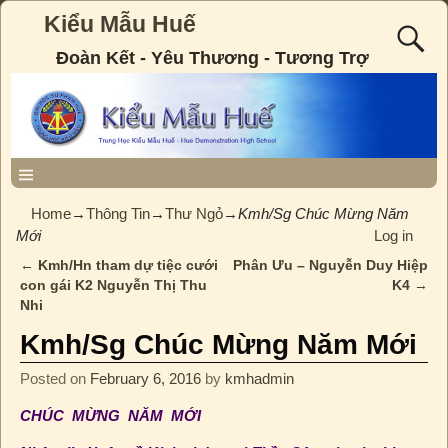
Kiểu Mẫu Huế
Đoàn Kết - Yêu Thương - Tương Trợ
Home
→
Thông Tin
→
Thư Ngỏ
→
Kmh/Sg Chúc Mừng Năm
Mới
Log in
←
Kmh/Hn tham dự tiệc cưới
Phân Ưu – Nguyễn Duy Hiệp
Post navigation
con gái K2 Nguyễn Thị Thu
K4
→
Nhi
Kmh/Sg Chúc Mừng Năm Mới
Posted on
February 6, 2016
by
kmhadmin
CHÚC MỪNG NĂM MỚI