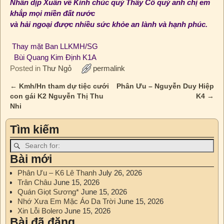
Nhân dịp Xuân về Kính chúc quý Thầy Cô quý anh chị em
khắp mọi miền đất nước
và hải ngoại
được nhiều sức khỏe an lành và hạnh phúc.
Thay mặt Ban LLKMH/SG
Bùi Quang Kim Định K1A
Posted in
Thư Ngỏ
permalink
←
Kmh/Hn tham dự tiệc cưới
Phân Ưu – Nguyễn Duy Hiệp
Post navigation
con gái K2 Nguyễn Thị Thu
K4
→
Nhi
Tìm kiếm
Bài mới
Phân Ưu – K6 Lê Thanh
July 26, 2026
Trân Châu
June 15, 2026
Quán Giọt Sương*
June 15, 2026
Nhớ Xưa Em Mặc Áo Da Trời
June 15, 2026
Xin Lỗi Bolero
June 15, 2026
Bài đã đăng