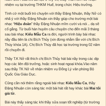
nhiệm vụ tại trường THKM Huế, trong chức Hiệu trưởng.
Tình cờ một buổi trò chuyện với thầy Đặng Nhuận, thầy Nở có
nhã ý với thầy Đặng Nhuận xin thầy giúp cho trường một bài
nhạc “
Hiệu đoàn
” thầy Đặng Nhuận mĩm cười và nói .. dạ sẽ
cố gắng. Từ buổi hàn huyên câu chuyện cho đến mãi 3 tháng
sau bài nhạc
Kiểu Mẫu Ca
ra đời, người trình bày bài nhạc
nầy đầu tiên là chị Bích Thủy (xin đừng nhằm lẫn với chị Bích
Thúy khóa 1A). Chị Bích Thúy đã học tại trường trong 02 năm
rồi chuyển đi.
Thầy T.K Nở rất thích chị Bích Thủy hát bài nầy trong các dịp
họp các liên đội trưởng, hoặc sinh hoạt ngoại khóa.Vào năm
sau thầy TK Nở về nhận nhiệm vụ Đổng Lý văn phòng Bộ
Quốc Gia Giáo Dục.
Cũng cần nói thêm rằng ngoài bài nhạc
Kiểu Mẫu Ca
, thầy
Đặng Nhuận còn sáng tác một bài hát rất hay khác bài
Mai tôi
giả từ.
Bài này thấy sáng tác khi thầy sửa soạn tốt nghiệp (từ trường