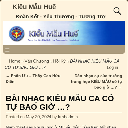
Kiểu Mẫu Huế
Đoàn Kết - Yêu Thương - Tương Trợ
Home
→
Văn Chương
→
Hồi Ký
→
BÀI NHẠC KIỂU MẪU CA
CÓ TỰ BAO GIỜ …?
Log in
←
Phân Ưu – Thầy Cao Hữu
Dàn nhạc cụ của trường
Post navigation
Điền
trung học KIỂU MẪU có tự
bao giờ …?
→
BÀI NHẠC KIỂU MẪU CA CÓ
TỰ BAO GIỜ …?
Posted on
May 30, 2024
by
kmhadmin
Năm 1964 sau khi du học ở Mỹ về, thầy Trần Kim Nở nhận