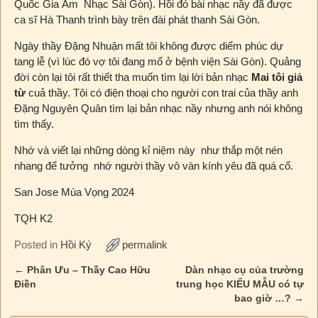
Quốc Gia Âm Nhạc Sài Gòn). Hồi đó bài nhạc nầy đã được
ca sĩ Hà Thanh trình bày trên đài phát thanh Sài Gòn.
Ngày thầy Đặng Nhuận mất tôi không được diểm phúc dự
tang lễ (vì lúc đó vợ tôi đang mổ ở bệnh viện Sài Gòn). Quảng
đời còn lại tôi rất thiết tha muốn tìm lại lời bản nhạc
Mai tôi giả
từ
cuả thầy. Tôi có điện thoại cho người con trai của thầy anh
Đặng Nguyên Quân tìm lại bản nhạc nầy nhưng anh nói không
tìm thấy.
Nhớ và viết lại những dòng kỉ niệm này như thắp một nén
nhang để tưởng nhớ người thầy vô vàn kính yêu đã quá cố.
San Jose Mùa Vọng 2024
TQH K2
Posted in
Hồi Ký
permalink
←
Phân Ưu – Thầy Cao Hữu
Dàn nhạc cụ của trường
Post navigation
Điền
trung học KIỂU MẪU có tự
bao giờ …?
→