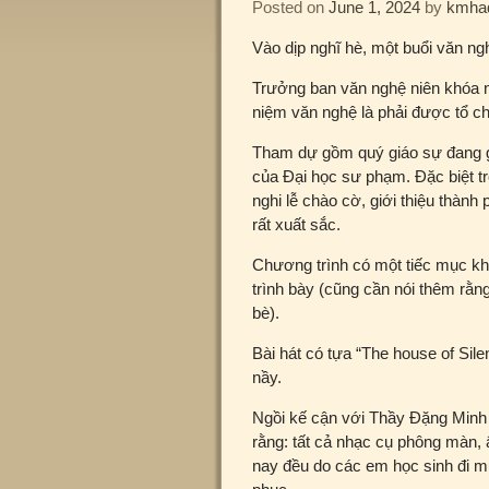
Posted on
June 1, 2024
by
kmha
Vào dịp nghĩ hè, một buổi văn ng
Trưởng ban văn nghệ niên khóa
niệm văn nghệ là phải được tổ c
Tham dự gồm quý giáo sự đang giả
của Đại học sư phạm. Đặc biệt t
nghi lễ chào cờ, giới thiệu thành
rất xuất sắc.
Chương trình có một tiếc mục kh
trình bày (cũng cần nói thêm rằ
bè).
Bài hát có tựa “The house of Sil
nầy.
Ngồi kế cận với Thầy Đặng Minh 
rằng: tất cả nhạc cụ phông màn,
nay đều do các em học sinh đi 