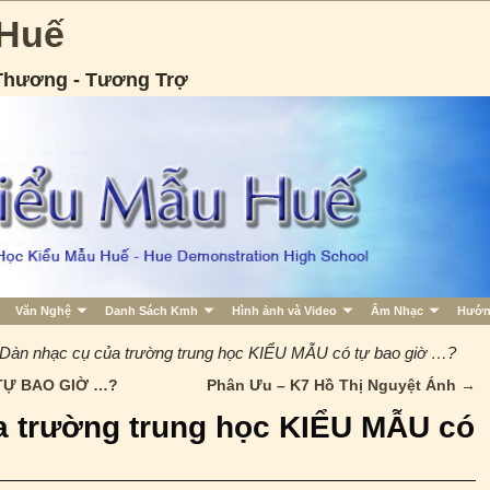
 Huế
 Thương - Tương Trợ
Văn Nghệ
Danh Sách Kmh
Hình ảnh và Video
Âm Nhạc
Hướn
Dàn nhạc cụ của trường trung học KIỂU MẪU có tự bao giờ …?
TỰ BAO GIỜ …?
Phân Ưu – K7 Hồ Thị Nguyệt Ánh
→
a trường trung học KIỂU MẪU có