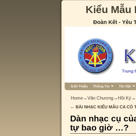
Kiểu Mẫu
Đoàn Kết - Yêu
Giới Thiệu
Thông Tin
Thi Văn
Home
→
Văn Chương
→
Hồi Ký
→
←
BÀI NHẠC KIỂU MẪU CA CÓ 
Post navigation
Dàn nhạc cụ củ
tự bao giờ …?