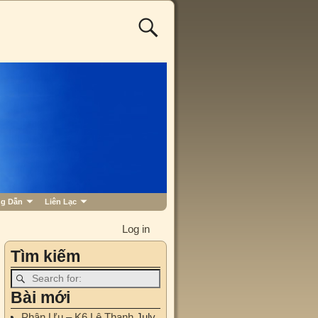
g Dẫn
Liên Lạc
Log in
Tìm kiếm
Bài mới
Phân Ưu – K6 Lê Thanh
July