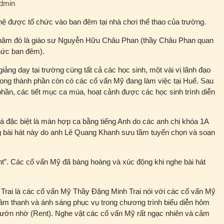
dmin
hệ được tổ chức vào ban đêm tại nhà chơi thể thao của trường.
 năm đó là giáo sư Nguyễn Hữu Châu Phan (thầy Châu Phan quan
hức ban đêm).
ng dạy tại trường cùng tất cả các học sinh, một vài vị lãnh đạo
rong thành phần còn có các cố vấn Mỹ đang làm việc tại Huế. Sau
 phần, các tiết mục ca múa, hoạt cảnh được các học sinh trình diễn
á đặc biệt là màn hợp ca bằng tiếng Anh do các anh chị khóa 1A
ng bài hát này do anh Lê Quang Khanh sưu tầm tuyển chọn và soạn
ent”. Các cố vấn Mỹ đã bàng hoàng và xúc động khi nghe bài hát
Trai là các cố vấn Mỹ Thầy Đặng Minh Trai nói với các cố vấn Mỹ
 âm thanh và ánh sáng phục vụ trong chương trình biểu diễn hôm
mướn nhờ (Rent). Nghe vật các cố vấn Mỹ rất ngạc nhiên và cảm