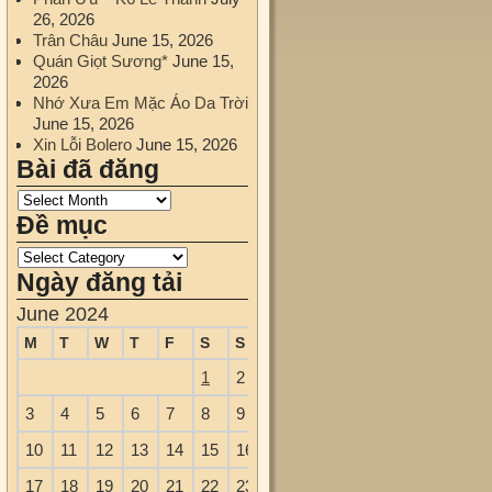
26, 2026
Trân Châu
June 15, 2026
Quán Giọt Sương*
June 15,
2026
Nhớ Xưa Em Mặc Áo Da Trời
June 15, 2026
Xin Lỗi Bolero
June 15, 2026
Bài đã đăng
Đề mục
Ngày đăng tải
June 2024
M
T
W
T
F
S
S
1
2
3
4
5
6
7
8
9
10
11
12
13
14
15
16
17
18
19
20
21
22
23