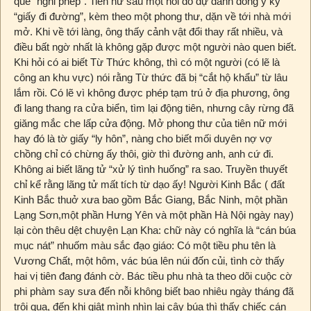
quê “nghỉ phép”. Tiên nữ sau một hồi do dự đành đồng ý ký
“giấy đi đường”, kèm theo một phong thư, dặn về tới nhà mới
mở. Khi về tới làng, ông thấy cảnh vật đổi thay rất nhiều, và
điều bất ngờ nhất là không gặp được một người nào quen biết.
Khi hỏi có ai biết Từ Thức không, thì có một người (có lẽ là
công an khu vực) nói rằng Từ thức đã bị “cắt hộ khẩu” từ lâu
lắm rồi. Có lẽ vì không được phép tạm trú ở địa phương, ông
đi lang thang ra cửa biển, tìm lại động tiên, nhưng cây rừng đã
giăng mắc che lấp cửa động. Mở phong thư của tiên nữ mới
hay đó là tờ giấy “ly hôn”, nàng cho biết mối duyên nợ vợ
chồng chỉ có chừng ấy thôi, giờ thì đường anh, anh cứ đi.
Không ai biết lãng tử “xử lý tình huống” ra sao. Truyền thuyết
chỉ kể rằng lãng tử mất tích từ dạo ấy! Người Kinh Bắc ( đất
Kinh Bắc thuở xưa bao gồm Bắc Giang, Bắc Ninh, một phần
Lạng Sơn,một phần Hưng Yên và một phần Hà Nội ngày nay)
lại còn thêu dệt chuyện Lạn Kha: chữ này có nghĩa là “cán búa
mục nát” nhuốm màu sắc đạo giáo: Có một tiều phu tên là
Vương Chất, một hôm, vác búa lên núi đốn củi, tình cờ thấy
hai vị tiên đang đánh cờ. Bác tiều phu nhà ta theo dõi cuộc cờ
phi phàm say sưa đến nỗi không biết bao nhiêu ngày tháng đã
trôi qua, đến khi giật mình nhìn lại cây búa thì thấy chiếc cán