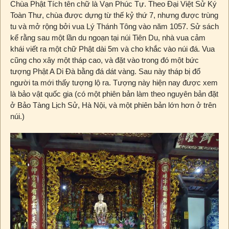
Chùa Phật Tích tên chữ là Vạn Phúc Tự. Theo Đại Việt Sử Ký
Toàn Thư, chùa được dựng từ thế kỷ thứ 7, nhưng được trùng
tu và mở rộng bởi vua Lý Thánh Tông vào năm 1057. Sử sách
kể rằng sau một lần du ngoạn tại núi Tiên Du, nhà vua cảm
khái viết ra một chữ Phật dài 5m và cho khắc vào núi đá. Vua
cũng cho xây một tháp cao, và đặt vào trong đó một bức
tượng Phật A Di Đà bằng đá dát vàng. Sau này tháp bị đổ
người ta mới thấy tượng lộ ra. Tượng này hiện nay được xem
là bảo vật quốc gia (có một phiên bản làm theo nguyên bản đặt
ở Bảo Tàng Lịch Sử, Hà Nội, và một phiên bản lớn hơn ở trên
núi.)