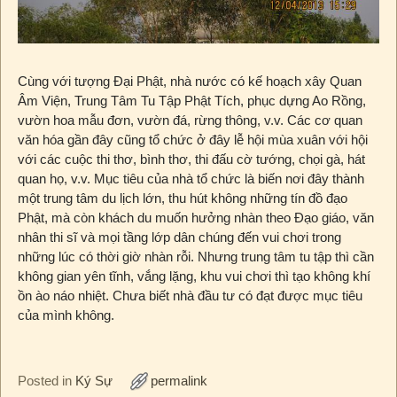
Cùng với tượng Đại Phật, nhà nước có kế hoạch xây Quan
Âm Viện, Trung Tâm Tu Tập Phật Tích, phục dựng Ao Rồng,
vườn hoa mẫu đơn, vườn đá, rừng thông, v.v. Các cơ quan
văn hóa gần đây cũng tổ chức ở đây lễ hội mùa xuân với hội
với các cuộc thi thơ, bình thơ, thi đấu cờ tướng, chọi gà, hát
quan họ, v.v. Mục tiêu của nhà tổ chức là biến nơi đây thành
một trung tâm du lịch lớn, thu hút không những tín đồ đạo
Phật, mà còn khách du muốn hưởng nhàn theo Đạo giáo, văn
nhân thi sĩ và mọi tầng lớp dân chúng đến vui chơi trong
những lúc có thời giờ nhàn rỗi. Nhưng trung tâm tu tập thì cần
không gian yên tĩnh, vắng lặng, khu vui chơi thì tạo không khí
ồn ào náo nhiệt. Chưa biết nhà đầu tư có đạt được mục tiêu
của mình không.
Posted in
Ký Sự
permalink