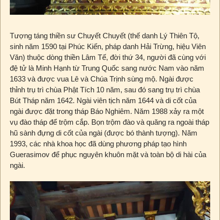
Tượng táng thiền sư Chuyết Chuyết (thế danh Lý Thiên Tộ,
sinh năm 1590 tại Phúc Kiến, pháp danh Hải Trừng, hiệu Viên
Văn) thuộc dòng thiền Lâm Tế, đời thứ 34, người đã cùng với
đệ tử là Minh Hạnh từ Trung Quốc sang nước Nam vào năm
1633 và được vua Lê và Chúa Trịnh sùng mộ. Ngài được
thỉnh trụ trì chùa Phật Tích 10 năm, sau đó sang trụ trì chùa
Bút Tháp năm 1642. Ngài viên tịch năm 1644 và di cốt của
ngài được đặt trong tháp Báo Nghiêm. Năm 1988 xảy ra một
vụ đào tháp để trộm cắp. Bọn trộm đào và quăng ra ngoài tháp
hũ sành đựng di cốt của ngài (được bó thành tượng). Năm
1993, các nhà khoa học đã dùng phương pháp tạo hình
Guerasimov để phục nguyên khuôn mặt và toàn bộ di hài của
ngài.