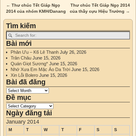
←
Thư chúc Tết Giáp Ngọ
Thư chúc Tết Giáp Ngọ 2014
Post navigation
2014 của nhóm KMH/Danang
của thầy cựu Hiệu Trưởng
→
Tìm kiếm
Bài mới
Phân Ưu – K6 Lê Thanh
July 26, 2026
Trân Châu
June 15, 2026
Quán Giọt Sương*
June 15, 2026
Nhớ Xưa Em Mặc Áo Da Trời
June 15, 2026
Xin Lỗi Bolero
June 15, 2026
Bài đã đăng
Đề mục
Ngày đăng tải
January 2014
M
T
W
T
F
S
S