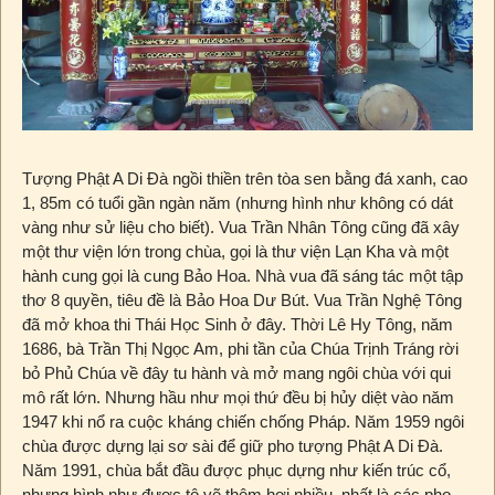
Tượng Phật A Di Đà ngồi thiền trên tòa sen bằng đá xanh, cao
1, 85m có tuổi gần ngàn năm (nhưng hình như không có dát
vàng như sử liệu cho biết). Vua Trần Nhân Tông cũng đã xây
một thư viện lớn trong chùa, gọi là thư viện Lạn Kha và một
hành cung gọi là cung Bảo Hoa. Nhà vua đã sáng tác một tập
thơ 8 quyền, tiêu đề là Bảo Hoa Dư Bút. Vua Trần Nghệ Tông
đã mở khoa thi Thái Học Sinh ở đây. Thời Lê Hy Tông, năm
1686, bà Trần Thị Ngọc Am, phi tần của Chúa Trịnh Tráng rời
bỏ Phủ Chúa về đây tu hành và mở mang ngôi chùa với qui
mô rất lớn. Nhưng hầu như mọi thứ đều bị hủy diệt vào năm
1947 khi nổ ra cuộc kháng chiến chống Pháp. Năm 1959 ngôi
chùa được dựng lại sơ sài để giữ pho tượng Phật A Di Đà.
Năm 1991, chùa bắt đầu được phục dựng như kiến trúc cổ,
nhưng hình như được tô vẽ thêm hơi nhiều, nhất là các pho