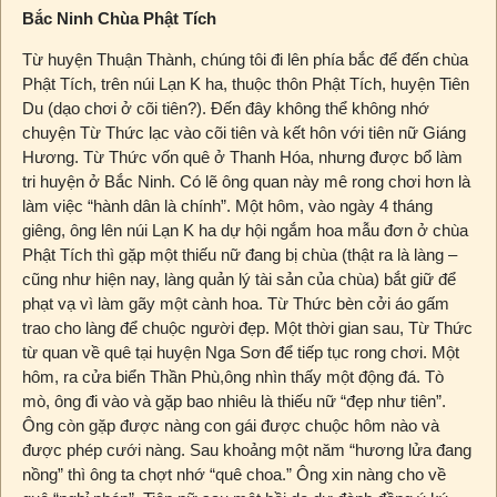
Bắc Ninh Chùa Phật Tích
Từ huyện Thuận Thành, chúng tôi đi lên phía bắc để đến chùa
Phật Tích, trên núi Lạn K ha, thuộc thôn Phật Tích, huyện Tiên
Du (dạo chơi ở cõi tiên?). Đến đây không thể không nhớ
chuyện Từ Thức lạc vào cõi tiên và kết hôn với tiên nữ Giáng
Hương. Từ Thức vốn quê ở Thanh Hóa, nhưng được bổ làm
tri huyện ở Bắc Ninh. Có lẽ ông quan này mê rong chơi hơn là
làm việc “hành dân là chính”. Một hôm, vào ngày 4 tháng
giêng, ông lên núi Lạn K ha dự hội ngắm hoa mẫu đơn ở chùa
Phật Tích thì gặp một thiếu nữ đang bị chùa (thật ra là làng –
cũng như hiện nay, làng quản lý tài sản của chùa) bắt giữ để
phạt vạ vì làm gãy một cành hoa. Từ Thức bèn cởi áo gấm
trao cho làng để chuộc người đẹp. Một thời gian sau, Từ Thức
từ quan về quê tại huyện Nga Sơn để tiếp tục rong chơi. Một
hôm, ra cửa biển Thần Phù,ông nhìn thấy một động đá. Tò
mò, ông đi vào và gặp bao nhiêu là thiếu nữ “đẹp như tiên”.
Ông còn gặp được nàng con gái được chuộc hôm nào và
được phép cưới nàng. Sau khoảng một năm “hương lửa đang
nồng” thì ông ta chợt nhớ “quê choa.” Ông xin nàng cho về