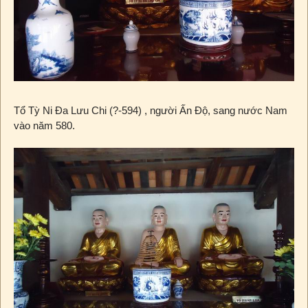
Tổ Tỳ Ni Đa Lưu Chi (?-594) , người Ấn Độ, sang nước Nam
vào năm 580.