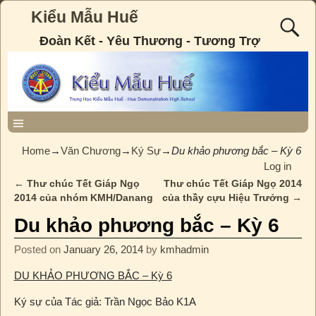
Kiểu Mẫu Huế
Đoàn Kết - Yêu Thương - Tương Trợ
Home
→
Văn Chương
→
Ký Sự
→
Du khảo phương bắc – Kỳ 6
Log in
←
Thư chúc Tết Giáp Ngọ
Thư chúc Tết Giáp Ngọ 2014
Post navigation
2014 của nhóm KMH/Danang
của thầy cựu Hiệu Trưởng
→
Du khảo phương bắc – Kỳ 6
Posted on
January 26, 2014
by
kmhadmin
DU KHẢO PHƯƠNG BẮC – Kỳ 6
Ký sự của Tác giả: Trần Ngọc Bảo K1A