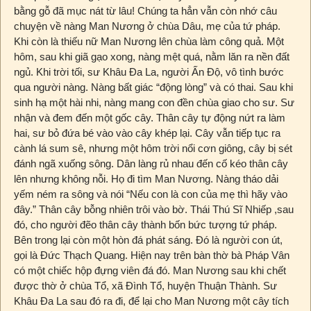
bằng gỗ đã mục nát từ lâu! Chúng ta hẳn vẫn còn nhớ câu
chuyện về nàng Man Nương ở chùa Dâu, mẹ của tứ pháp.
Khi còn là thiếu nữ Man Nương lên chùa làm công quả. Một
hôm, sau khi giã gạo xong, nàng mệt quá, nằm lăn ra nền đất
ngủ. Khi trời tối, sư Khâu Đa La, người Ấn Độ, vô tình bước
qua người nàng. Nàng bất giác “động lòng” và có thai. Sau khi
sinh hạ một hài nhi, nàng mang con đền chùa giao cho sư. Sư
nhận và đem đến một gốc cây. Thân cây tự động nứt ra làm
hai, sư bỏ đứa bé vào vào cây khép lại. Cây vẫn tiếp tục ra
cành lá sum sê, nhưng một hôm trời nổi cơn giông, cây bị sét
đánh ngã xuống sông. Dân làng rủ nhau đến cố kéo thân cây
lên nhưng không nỗi. Họ đi tìm Man Nương. Nàng tháo dải
yếm ném ra sông và nói “Nếu con là con của mẹ thì hãy vào
đây.” Thân cây bỗng nhiên trôi vào bờ. Thái Thú Sĩ Nhiếp ,sau
đó, cho người đẽo thân cây thành bốn bức tượng tứ pháp.
Bên trong lại còn một hòn đá phát sáng. Đó là người con út,
gọi là Đức Thạch Quang. Hiện nay trên bàn thờ bà Pháp Vân
có một chiếc hộp đựng viên đá đó. Man Nương sau khi chết
được thờ ở chùa Tổ, xã Đình Tổ, huyện Thuận Thành. Sư
Khâu Đa La sau đó ra đi, để lại cho Man Nương một cây tích